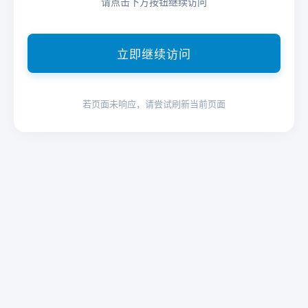
请点击下方按钮继续访问
立即继续访问
若页面未响应，请尝试刷新当前页面